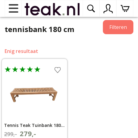
Home
Filteren
tennisbank 180 cm
Teak tuinmeubelen
op
Enig resultaat
dr
me
Teak binnenmeubelen
op
dr
me
Teak woonprogramma’s
op
dr
me
Teak onderhoudsproducten
op
binnenmeubelen
dr
Tennis Teak Tuinbank 180 cm
me
Contact
279,-
Oorspronkelijke
Huidige
299,-