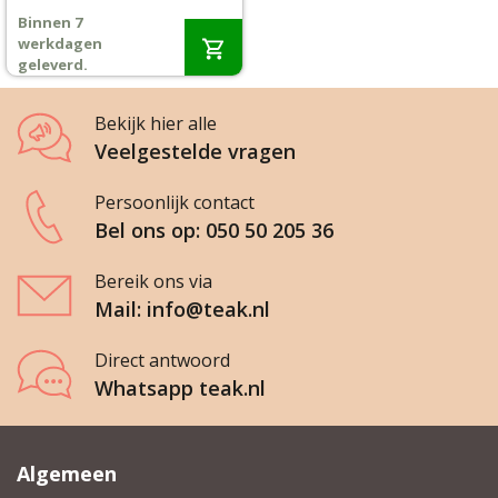
prijs
prijs
Binnen 7
was:
is:
Wenslijst
werkdagen
€299,-.
€279,-.
geleverd.
Mijn account
Bekijk hier alle
Veelgestelde vragen
Persoonlijk contact
Bel ons op: 050 50 205 36
Bereik ons via
Mail: info@teak.nl
Direct antwoord
Whatsapp teak.nl
Algemeen