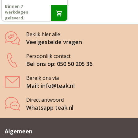
prijs
prijs
Binnen 7
was:
is:
Wenslijst
werkdagen
€2.035,-.
€1.699,-.
geleverd.
Mijn account
Bekijk hier alle
Veelgestelde vragen
Persoonlijk contact
Bel ons op: 050 50 205 36
Bereik ons via
Mail: info@teak.nl
Direct antwoord
Whatsapp teak.nl
Algemeen