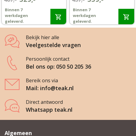
prijs
prijs
prijs
prijs
Binnen 7
Binnen 7
Wenslijst
was:
is:
was:
is:
werkdagen
werkdagen
€407,-.
€329,-.
€457,-.
€359,-.
geleverd.
geleverd.
Mijn account
Bekijk hier alle
Veelgestelde vragen
Persoonlijk contact
Bel ons op: 050 50 205 36
Bereik ons via
Mail: info@teak.nl
Direct antwoord
Whatsapp teak.nl
Algemeen