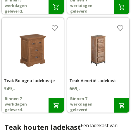
Binnen 7
Binnen 7
werkdagen
werkdagen
Wenslijst
geleverd.
geleverd.
Mijn account
Teak Bologna ladekastje
Teak Venetië Ladekast
349,-
669,-
Binnen 7
Binnen 7
werkdagen
werkdagen
geleverd.
geleverd.
Teak houten ladekast
Een ladekast van